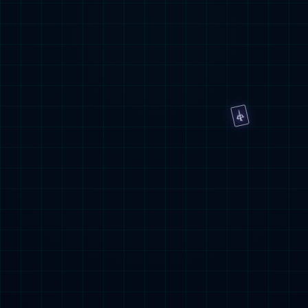
风光互补太阳能路灯FGD-29
风光互补太阳能路灯FGD-28
风光互补太阳能路灯FGD-27
风光互补太阳能路灯FGD-26
风光互补太阳能路灯FGD-25