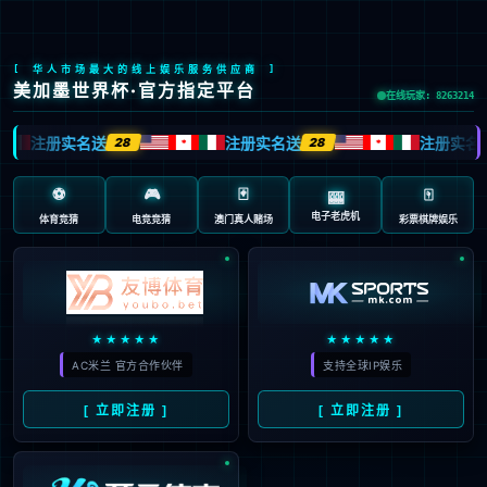
省信息产业与信息化协会和江苏省照明商会会员企业，河北省智慧路灯团