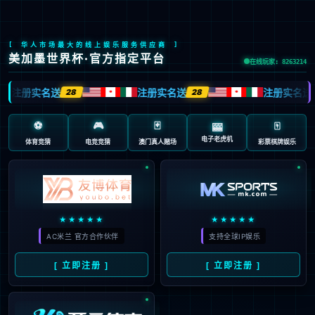
信息产业与信息化协会和江苏省照明商会会员企业，河北省智慧路灯团体