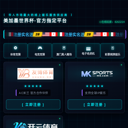
北省信息产业与信息化协会和江苏省照明商会会员企业，河北省智慧路灯
锂电池太阳能路灯安装规范
2019-02-21 11:24:14
太阳能路灯 包括太阳能庭院灯锂电太阳能系统应按如下规范操作安
装一、太阳能板安装规范太阳能光板与光板支架安装在一起，四条
螺丝需紧固，
led工矿灯常见故障及维修